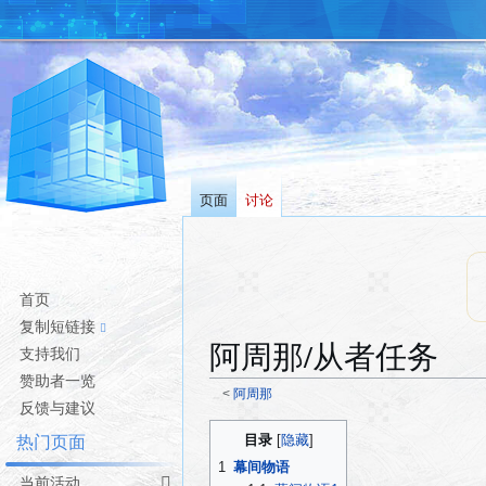
页面
讨论
首页
复制短链接
阿周那/从者任务
支持我们
赞助者一览
<
阿周那
反馈与建议
跳
跳
目录
热门页面
转
转
1
幕间物语
到
到
当前活动