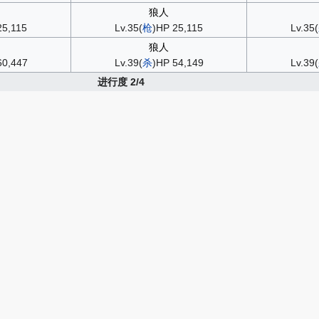
狼人
25,115
Lv.35(
枪
)HP 25,115
Lv.35(
狼人
60,447
Lv.39(
杀
)HP 54,149
Lv.39(
进行度 2/4
七丘之城/日耳曼尼亚
龙
恐惧飞龙
19,050
Lv.34(
骑
)HP 32,877
Lv.44(
Lv.28(
Lv.30(
*1
*1
进行度 3/4
七丘之城/日耳曼尼亚
影从者
Lv.27(
骑
)HP 38,478
Lv.30(