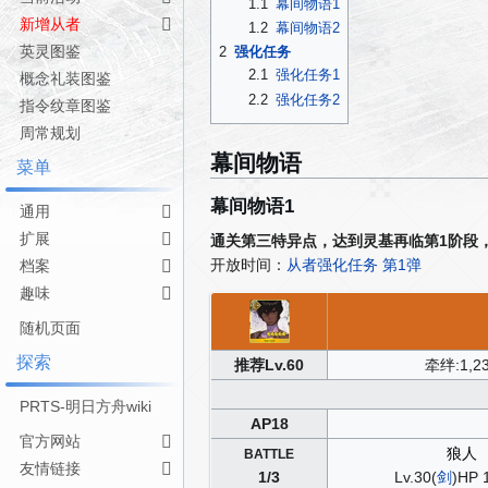
1.1
幕间物语1
导
搜
新增从者
1.2
幕间物语2
航
索
英灵图鉴
2
强化任务
2.1
强化任务1
概念礼装图鉴
2.2
强化任务2
指令纹章图鉴
周常规划
幕间物语
菜单
幕间物语1
通用
扩展
通关第三特异点，达到灵基再临第1阶段，达
开放时间：
从者强化任务 第1弹
档案
趣味
随机页面
探索
推荐Lv.60
牵绊:1,2
PRTS-明日方舟wiki
AP18
官方网站
狼人
BATTLE
友情链接
1/3
Lv.30(
剑
)HP 