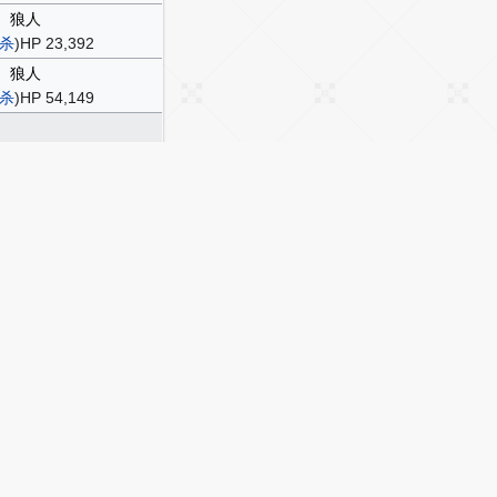
狼人
杀
)HP 23,392
狼人
杀
)HP 54,149
双足飞龙
骑
)HP 19,050
奇美拉
狂
)HP 81,648
龙
骑
)HP 148,728
影从者
骑
)HP 40,436