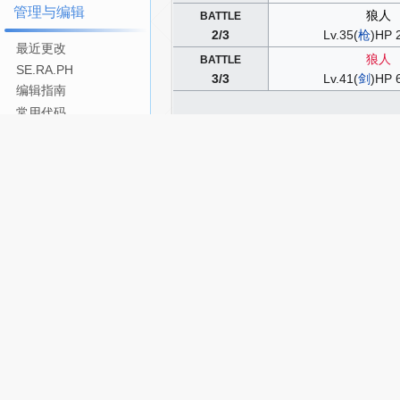
管理与编辑
狼人
BATTLE
2/3
Lv.35(
枪
)HP 
最近更改
狼人
BATTLE
SE.RA.PH
3/3
Lv.41(
剑
)HP 
编辑指南
常用代码
AP18
模板一览
双足飞
BATTLE
贡献分数
1/3
Lv.44(
骑
)HP 
收支一览
BATTLE
工具
2/3
FATAL BATTLE
链入页面
3/3
相关更改
战利品
特殊页面
打印版本
固定链接
AP18
页面信息
BATTLE
Cargo数据
1/2