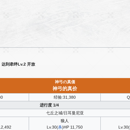
到牵绊Lv.2 开放
神弓の真価
神弓的真价
30
经验:31,380
Q
进行度 1/4
七丘之城/日耳曼尼亚
狼人
12,492
Lv.30(
杀
)HP 11,750
Lv.30(