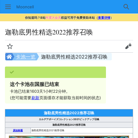
Mooncell
搜索
你知道吗？B站
年度大会员
权益可用于免费资助本站（
查看详情
）
迦勒底男性精选2022推荐召唤
监视
查看
卡池一览
迦勒底男性精选2022推荐召唤
这个卡池在国服已结束
卡池已结束1603天1小时22分钟。
(您可能需要
刷新
页面缓存才能获取当前时间的状态)
迦勒底男性精选2022推荐召唤
カルデアボーイズコレクション2021ピックアップ召喚
迦勒底男性精选2021推荐召唤
原始标题
迦勒底男性精选2021推荐召唤