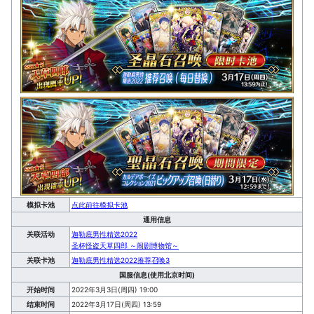
模拟卡池
点此前往模拟卡池
通用信息
关联活动
迦勒底男性精选2022
圣杯怪盗天草四郎 ～闹剧博物馆～
关联卡池
迦勒底男性精选2022推荐召唤3
国服信息(使用北京时间)
开始时间
2022年3月3日(周四) 19:00
结束时间
2022年3月17日(周四) 13:59