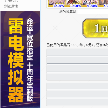
引用此页
浏览属性
1.400%
1.400%
4.000%
4.
您的预算是
已使用的圣晶石：
0
(
0
单，
0
元)
，还有
9