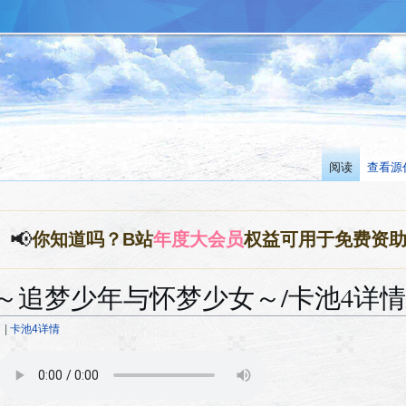
阅读
查看源
📢
你知道吗？B站
年度大会员
权益可用于免费资
 ～追梦少年与怀梦少女～/卡池4详情
～
|
卡池4详情