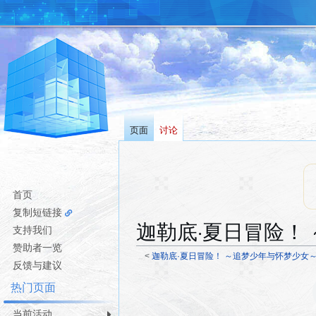
页面
讨论
首页
复制短链接
迦勒底·夏日冒险！
支持我们
赞助者一览
<
迦勒底·夏日冒险！ ～追梦少年与怀梦少女
反馈与建议
跳
跳
热门页面
转
转
到
到
当前活动