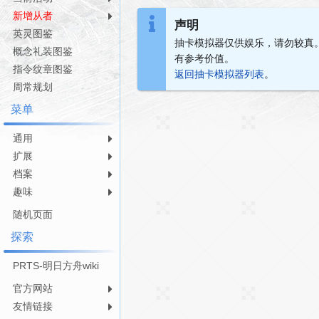
导
搜
新增从者
声明
航
索
英灵图鉴
抽卡模拟器仅供娱乐，请勿较真
概念礼装图鉴
有参考价值。
指令纹章图鉴
返回抽卡模拟器列表
。
周常规划
菜单
通用
扩展
档案
趣味
随机页面
探索
PRTS-明日方舟wiki
官方网站
友情链接