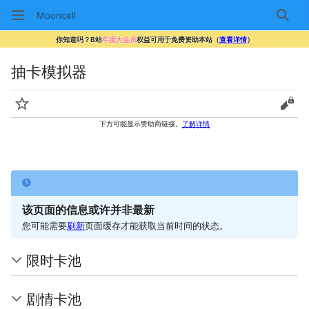
Mooncell
搜索
你知道吗？B站
年度大会员
权益可用于免费资助本站（
查看详情
）
抽卡模拟器
监视
查看
下方可能显示赞助商链接。
了解详情
该页面的信息或许并非最新
您可能需要
刷新
页面缓存才能获取当前时间的状态。
限时卡池
剧情卡池