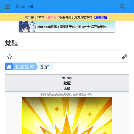
Mooncell
搜索
你知道吗？B站
年度大会员
权益可用于免费资助本站（
查看详情
）
Mooncell提示：国服将于10小时19分钟后开始维护。
觉醒
监视
查看
礼装图鉴
觉醒
No.780
觉醒
覚醒
卡面为游戏内原始资源，未经压缩处理。