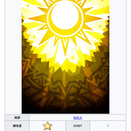
画师
秋田犬
稀有度
COST
1