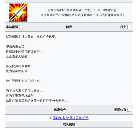
自身登场时己方全体的攻击力提升10%一次(3回合)
自身登场时己方全体的攻击力提升15%一次(3回合)[最大解放]
本站翻译
解说
日文
就算被囚于月之背面，王也不会改变。
即便失去记忆，
身在找不到出口的世界中，
王圣也毫无阴霾。
甚至比身在表侧时，
更为活泼而闪耀。
他在逆境中创立了学生会。
为了与大家共同度过青春，
也为了重返圣杯战争，
始终伴随着温和的微笑一直存在于校舍王座上。
出场角色
显示位置
1.
雷欧纳多·比斯塔里奥·哈维
成长曲线