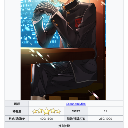
画师
SazanamiMisa
稀有度
COST
12
初始/满级HP
400/1600
初始/满级ATK
250/1000
持有技能