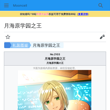
Mooncell
搜索
你知道吗？B站
年度大会员
权益可用于免费资助本站（
查看详情
）
月海原学园之王
监视
查看
礼装图鉴
月海原学园之王
No.2103
月海原学园之王
月海原学園の王
卡面为游戏内原始资源，未经压缩处理。