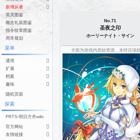
跳
跳
新增从者
转
转
英灵图鉴
到
到
No.71
导
搜
概念礼装图鉴
圣夜之印
航
索
指令纹章图鉴
ホーリーナイト・サイン
周常规划
菜单
卡面为游戏内原始资源，未经压缩
通用
扩展
档案
趣味
随机页面
探索
PRTS-明日方舟wiki
官方网站
友情链接