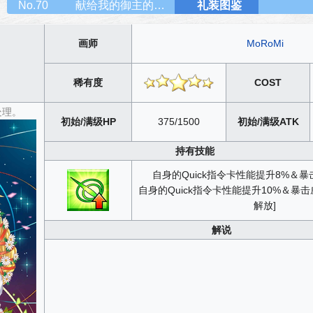
No.70
献给我的御主的礼物
礼装图鉴
画师
MoRoMi
稀有度
COST
处理。
初始/满级HP
375/1500
初始/满级ATK
持有技能
自身的Quick指令卡性能提升8%＆暴
自身的Quick指令卡性能提升10%＆暴击
解放]
解说