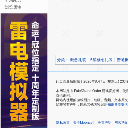
引用此页
浏览属性
分类
：​
概念礼装
5星概念礼装
普通
此页面最后编辑于2026年8月7日 (星期五) 23:4
本网站是由 Fate/Grand Order 游戏
仅供识别。
网站内使用的游戏图片、动画、音频、文本原文，仅用
除非另有声明，网站其他内容采用
知识共享署名
隐私政策
关于Mooncell
免责声明
粤ICP备