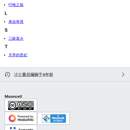
忏悔之箱
L
来自奇境
S
三昧真火
T
天帝的贵妃
清玄
最后编辑于4年前
Mooncell