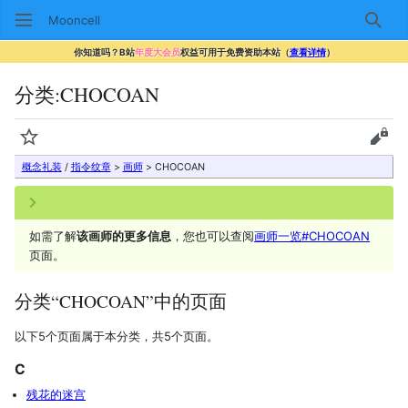
Mooncell
搜索
你知道吗？B站
年度大会员
权益可用于免费资助本站（
查看详情
）
分类
:
CHOCOAN
监视
查看
概念礼装
/
指令纹章
>
画师
> CHOCOAN
如需了解
该画师的更多信息
，您也可以查阅
画师一览#CHOCOAN
页面。
分类“CHOCOAN”中的页面
以下5个页面属于本分类，共5个页面。
C
残花的迷宫