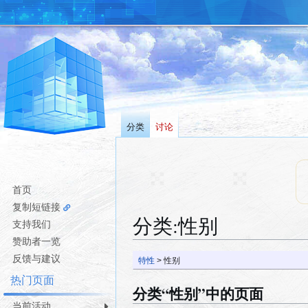
分类
讨论
首页
复制短链接
分类
:
性别
支持我们
赞助者一览
跳
跳
反馈与建议
特性
> 性别
转
转
热门页面
到
到
分类“性别”中的页面
导
搜
当前活动