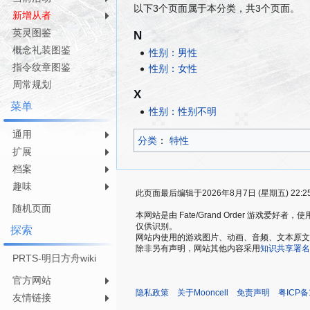
以下3个页面属于本分类，共3个页面。
航
索
新增从者
英灵图鉴
N
概念礼装图鉴
性别：男性
指令纹章图鉴
性别：女性
周常规划
X
菜单
性别：性别不明
通用
分类
：​
特性
扩展
档案
趣味
此页面最后编辑于2026年8月7日 (星期五) 22:2
随机页面
本网站是由 Fate/Grand Order 游戏
仅供识别。
探索
网站内使用的游戏图片、动画、音频、文本原文，仅用
除非另有声明，网站其他内容采用
知识共享署名
PRTS-明日方舟wiki
官方网站
隐私政策
关于Mooncell
免责声明
粤ICP备
友情链接