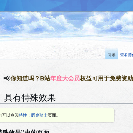
阅读
查看源
📢
你知道吗？B站
年度大会员
权益可用于免费资
〕具有特殊效果
也可以查阅
特性：圆桌骑士
页面。
特殊效果”中的页面