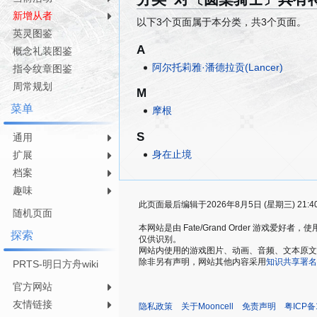
航
索
新增从者
以下3个页面属于本分类，共3个页面。
英灵图鉴
A
概念礼装图鉴
阿尔托莉雅·潘德拉贡(Lancer)
指令纹章图鉴
周常规划
M
菜单
摩根
S
通用
身在止境
扩展
档案
趣味
此页面最后编辑于2026年8月5日 (星期三) 21:4
随机页面
本网站是由 Fate/Grand Order 游戏
探索
仅供识别。
网站内使用的游戏图片、动画、音频、文本原文，仅用
除非另有声明，网站其他内容采用
知识共享署名
PRTS-明日方舟wiki
官方网站
友情链接
隐私政策
关于Mooncell
免责声明
粤ICP备