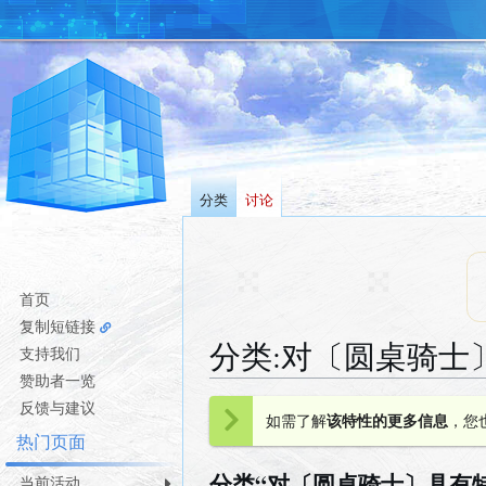
分类
讨论
首页
复制短链接
分类
:
对〔圆桌骑士
支持我们
赞助者一览
跳
跳
反馈与建议
如需了解
该特性的更多信息
，您
转
转
热门页面
到
到
分类“对〔圆桌骑士〕具有
导
搜
当前活动