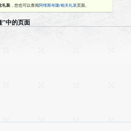
念礼装
，您也可以查阅
阿维斯布隆/相关礼装
页面。
隆”中的页面