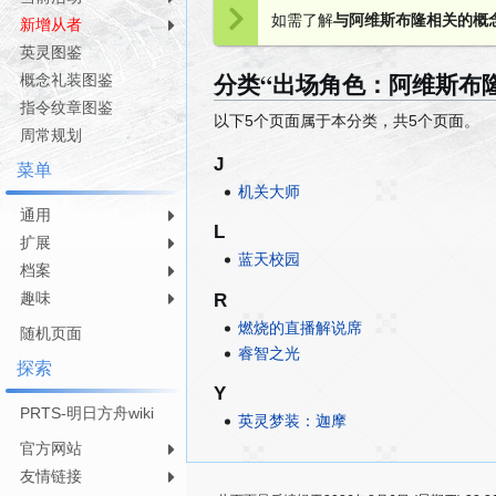
跳
跳
如需了解
与阿维斯布隆相关的概
新增从者
转
转
英灵图鉴
到
到
分类“出场角色：阿维斯布
导
搜
概念礼装图鉴
航
索
指令纹章图鉴
以下5个页面属于本分类，共5个页面。
周常规划
J
菜单
机关大师
通用
L
扩展
蓝天校园
档案
趣味
R
燃烧的直播解说席
随机页面
睿智之光
探索
Y
PRTS-明日方舟wiki
英灵梦装：迦摩
官方网站
友情链接