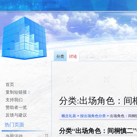
分类
讨论
首页
复制短链接
分类
:
出场角色：间
支持我们
赞助者一览
跳
跳
反馈与建议
概念礼装
>
按出场角色分类
> 出场角色：间桐
转
转
热门页面
到
到
分类“出场角色：间桐慎二
导
搜
当前活动