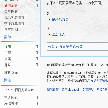
以下8个页面属于本分类，共8个页面。
航
索
新增从者
英灵图鉴
J
概念礼装图鉴
记录保持者
指令纹章图鉴
K
周常规划
匮乏之人
菜单
分类
：​
按出场角色分类
通用
扩展
档案
趣味
此页面最后编辑于2023年5月9日 (星期二) 22:2
随机页面
本网站是由 Fate/Grand Order 游戏
网站内使用的游戏图片、动画、音频、文本原文，仅用
探索
除非另有声明，网站其他内容采用
知识共享署名
隐私政策
关于Mooncell
免责声明
粤ICP备
PRTS-明日方舟wiki
官方网站
友情链接