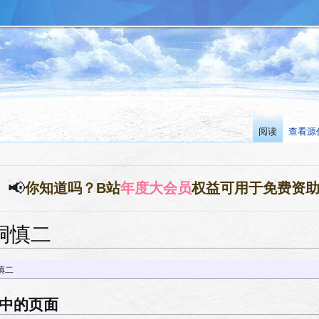
阅读
查看源
📢
你知道吗？B站
年度大会员
权益可用于免费资
桐慎二
慎二
”中的页面