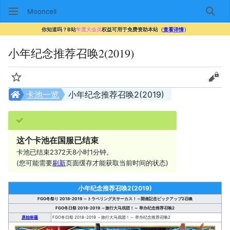
Mooncell
搜索
你知道吗？B站
年度大会员
权益可用于免费资助本站（
查看详情
）
小年纪念推荐召唤2(2019)
监视
查看
卡池一览
小年纪念推荐召唤2(2019)
这个卡池在国服已结束
卡池已结束2372天8小时1分钟。
(您可能需要
刷新
页面缓存才能获取当前时间的状态)
小年纪念推荐召唤2(2019)
FGO冬祭り 2018-2019 ～トラベリング大サーカス！～開催記念ピックアップ2召喚
FGO冬日祭 2018-2019 ～旅行大马戏团！～ 举办纪念推荐召唤2
原始标题
FGO冬日祭 2018-2019 ～旅行大马戏团！～ 举办纪念推荐召唤2