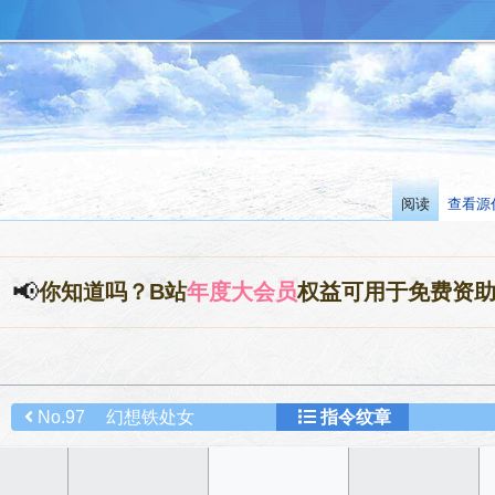
阅读
查看源
📢
你知道吗？B站
年度大会员
权益可用于免费资
No.97
幻想铁处女
指令纹章