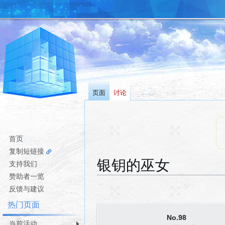
页面
讨论
首页
复制短链接
银钥的巫女
支持我们
赞助者一览
跳
跳
反馈与建议
转
转
热门页面
到
到
No.98
导
搜
当前活动