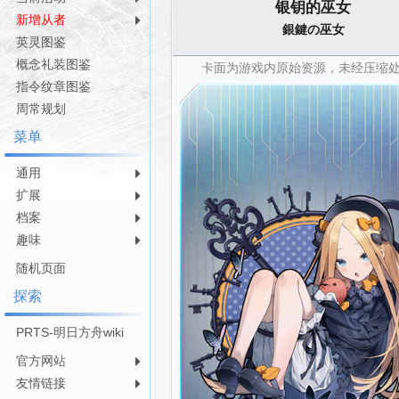
银钥的巫女
航
索
新增从者
銀鍵の巫女
英灵图鉴
概念礼装图鉴
卡面为游戏内原始资源，未经压缩
指令纹章图鉴
周常规划
菜单
通用
扩展
档案
趣味
随机页面
探索
PRTS-明日方舟wiki
官方网站
友情链接