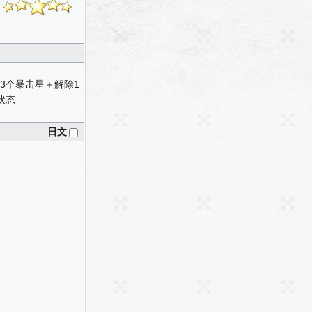
3个暴击星＋解除1
状态
日文