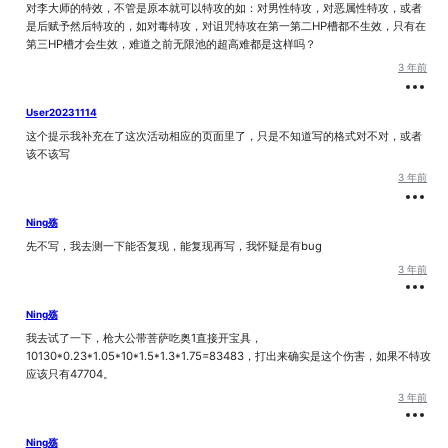
对李大师的特效，不管是原本就可以特攻的如：对男性特攻，对恶属性特攻，或者
是后赋予然后特攻的，如对毒特攻，对诅咒特攻在第一第二HP槽都不生效，只有在
第三HP槽才会生效，难道之前无限池的超高难都是这样吗？
3 年前
User20231114
这个提示我补充在了这次活动相应的页面里了，只是不知道写的格式对不对，或者
该不该写
3 年前
Ning殇
先不写，我去测一下能否复现，能复现再写，我怀疑是有bug
3 年前
Ning殇
我去试了一下，枪大公带菩萨吃奥1直接开宝具，
10130*0.23*1.05*10*1.5*1.3*1.75=83483，打出来确实是这个伤害，如果不特攻
应该只有47704。
3 年前
Ning殇