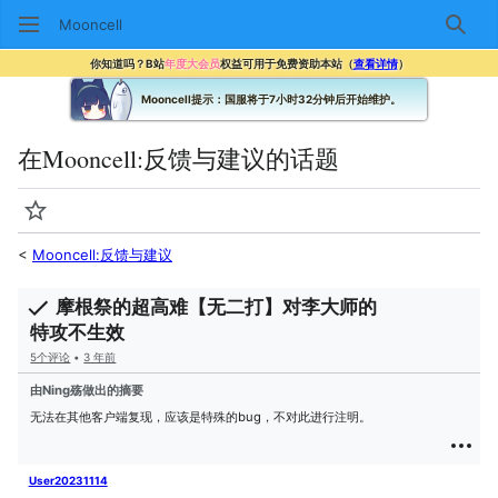
Mooncell
搜索
你知道吗？B站
年度大会员
权益可用于免费资助本站（
查看详情
）
Mooncell提示：国服将于7小时32分钟后开始维护。
在Mooncell:反馈与建议的话题
监视
<
Mooncell:反馈与建议
摩根祭的超高难【无二打】对李大师的
特攻不生效
5个评论
•
3 年前
由Ning殇做出的摘要
无法在其他客户端复现，应该是特殊的bug，不对此进行注明。
User20231114