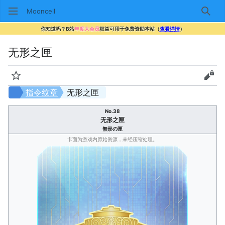
Mooncell
搜索
你知道吗？B站
年度大会员
权益可用于免费资助本站（
查看详情
）
无形之匣
监视
查看
指令纹章
无形之匣
No.38
无形之匣
無形の匣
卡面为游戏内原始资源，未经压缩处理。