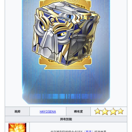
画师
HAYOSENA
稀有度
持有技能
付与被刻印的指令卡15%
〔死灵〕
特攻效果