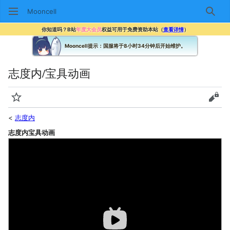
Mooncell
搜索
你知道吗？B站
年度大会员
权益可用于免费资助本站（
查看详情
）
Mooncell提示：国服将于8小时34分钟后开始维护。
志度内/宝具动画
监视
查看
<
志度内
志度内宝具动画