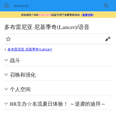
Mooncell
搜索
你知道吗？B站
年度大会员
权益可用于免费资助本站（
查看详情
）
多布雷尼亚·尼基季奇(Lancer)/语音
监视
查看
<
多布雷尼亚·尼基季奇(Lancer)
战斗
召唤和强化
个人空间
BB主办☆名流夏日体验！ ～逆袭的迪拜～