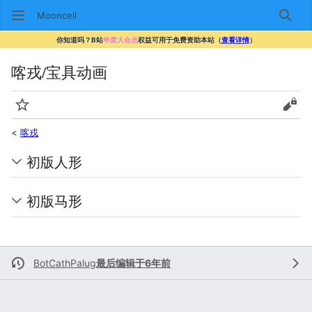
Mooncell
搜索
你知道吗？B站
年度大会员
权益可用于免费资助本站（
查看详情
）
喀戎/宝具动画
监视
查看
<
喀戎
初版人形
初版马形
BotCathPalug
最后编辑于6年前