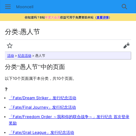
Mooncell
搜索
你知道吗？B站
年度大会员
权益可用于免费资助本站（
查看详情
）
分类
:
愚人节
监视
查看
活动
>
纪念活动
> 愚人节
分类“愚人节”中的页面
以下10个页面属于本分类，共10个页面。
?
「Fate/Dream Striker」发行纪念活动
「Fate/Final Journey」发行纪念活动
「Fate/Freedom Order ～我和你的联合战争～」发行纪念 首次登录
奖励
「Fate/Grail League」发行纪念活动