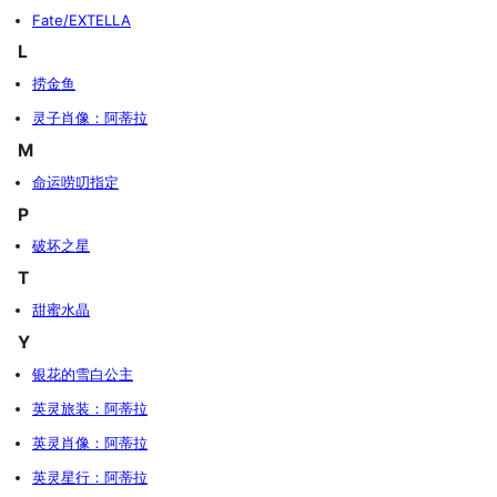
Fate/EXTELLA
L
捞金鱼
灵子肖像：阿蒂拉
M
命运唠叨指定
P
破坏之星
T
甜蜜水晶
Y
银花的雪白公主
英灵旅装：阿蒂拉
英灵肖像：阿蒂拉
英灵星行：阿蒂拉