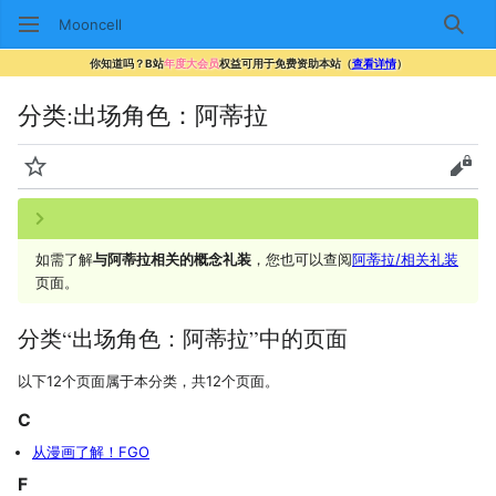
Mooncell
搜索
你知道吗？B站
年度大会员
权益可用于免费资助本站（
查看详情
）
分类
:
出场角色：阿蒂拉
监视
查看
如需了解
与阿蒂拉相关的概念礼装
，您也可以查阅
阿蒂拉/相关礼装
页面。
分类“出场角色：阿蒂拉”中的页面
以下12个页面属于本分类，共12个页面。
C
从漫画了解！FGO
F