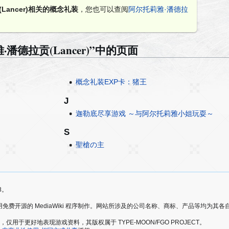
Lancer)相关的概念礼装
，您也可以查阅
阿尔托莉雅·潘德拉
德拉贡(Lancer)”中的页面
概念礼装EXP卡：猪王
J
迦勒底尽享游戏 ～与阿尔托莉雅小姐玩耍～
S
聖槍の主
8。
爱好者，使用免费开源的 MediaWiki 程序制作。网站所涉及的公司名称、商标、产品等均为
于更好地表现游戏资料，其版权属于 TYPE-MOON/FGO PROJECT。