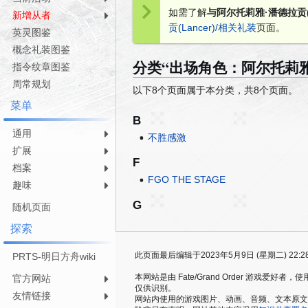
跳
跳
如需了解
与阿尔托莉雅·潘德拉贡(
新增从者
转
转
贡(Lancer)/相关礼装
页面。
英灵图鉴
到
到
导
搜
概念礼装图鉴
分类“出场角色：阿尔托莉雅·潘
航
索
指令纹章图鉴
周常规划
以下8个页面属于本分类，共8个页面。
菜单
B
通用
不胜感激
扩展
F
档案
FGO THE STAGE
趣味
G
随机页面
探索
此页面最后编辑于2023年5月9日 (星期二) 22:2
PRTS-明日方舟wiki
本网站是由 Fate/Grand Order 游戏
官方网站
仅供识别。
友情链接
网站内使用的游戏图片、动画、音频、文本原文，仅用