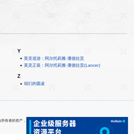
Y
英灵巡游：阿尔托莉雅·潘德拉贡
英灵正装：阿尔托莉雅·潘德拉贡(Lancer)
Z
咱们的圆桌
其各自所有者的资产，