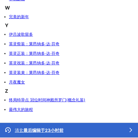
W
完美的新年
Y
伊吕波歌留多
英灵祭装：莱昂纳多·达·芬奇
英灵正装：莱昂纳多·达·芬奇
英灵祝装：莱昂纳多·达·芬奇
英灵装束：莱昂纳多·达·芬奇
月夜魔女
Z
终局特异点 冠位时间神殿所罗门(概念礼装)
最伟大的旅程
清玄
最后编辑于23小时前