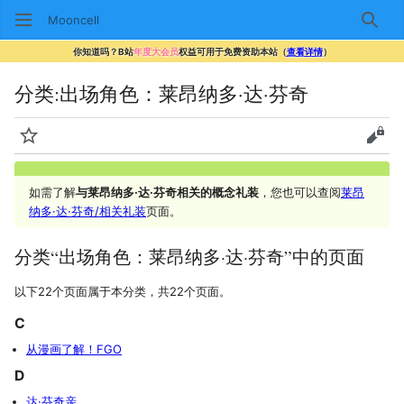
Mooncell
搜索
你知道吗？B站
年度大会员
权益可用于免费资助本站（
查看详情
）
分类
:
出场角色：莱昂纳多·达·芬奇
监视
查看
如需了解
与莱昂纳多·达·芬奇相关的概念礼装
，您也可以查阅
莱昂
纳多·达·芬奇/相关礼装
页面。
分类“出场角色：莱昂纳多·达·芬奇”中的页面
以下22个页面属于本分类，共22个页面。
C
从漫画了解！FGO
D
达·芬奇亲