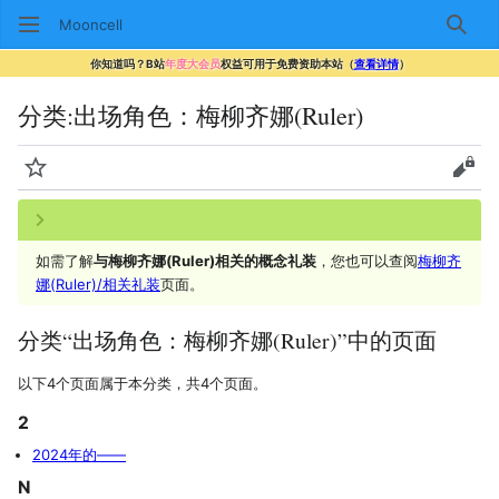
Mooncell
搜索
你知道吗？B站
年度大会员
权益可用于免费资助本站（
查看详情
）
分类
:
出场角色：梅柳齐娜(Ruler)
监视
查看
如需了解
与梅柳齐娜(Ruler)相关的概念礼装
，您也可以查阅
梅柳齐
娜(Ruler)/相关礼装
页面。
分类“出场角色：梅柳齐娜(Ruler)”中的页面
以下4个页面属于本分类，共4个页面。
2
2024年的——
N