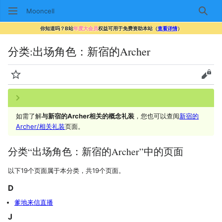
Mooncell
搜索
你知道吗？B站
年度大会员
权益可用于免费资助本站（
查看详情
）
分类
:
出场角色：新宿的Archer
监视
查看
如需了解
与新宿的Archer相关的概念礼装
，您也可以查阅
新宿的
Archer/相关礼装
页面。
分类“出场角色：新宿的Archer”中的页面
以下19个页面属于本分类，共19个页面。
D
爹地来信直播
J