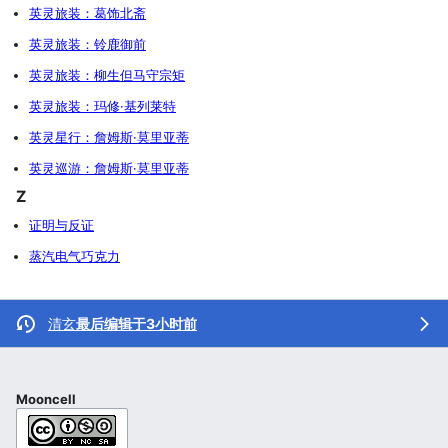
英灵旅装：葛饰北斋
英灵旅装：铃鹿御前
英灵旅装：柳生但马守宗矩
英灵旅装：玛修·基列莱特
英灵星行：詹姆斯·莫里亚蒂
英灵巡游：詹姆斯·莫里亚蒂
Z
证明与反证
蒸汽电气巧克力
清玄
最后编辑于3小时前
Mooncell