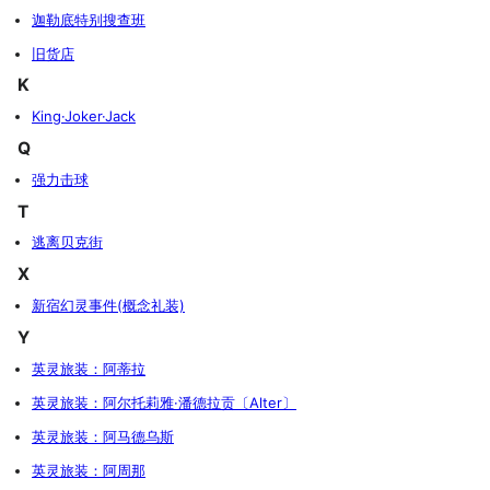
迦勒底特别搜查班
旧货店
K
King·Joker·Jack
Q
强力击球
T
逃离贝克街
X
新宿幻灵事件(概念礼装)
Y
英灵旅装：阿蒂拉
英灵旅装：阿尔托莉雅·潘德拉贡〔Alter〕
英灵旅装：阿马德乌斯
英灵旅装：阿周那