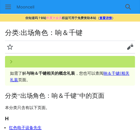
Mooncell
搜索
你知道吗？B站
年度大会员
权益可用于免费资助本站（
查看详情
）
分类
:
出场角色：响＆千键
监视
查看
如需了解
与响＆千键相关的概念礼装
，您也可以查阅
响＆千键/相关
礼装
页面。
分类“出场角色：响＆千键”中的页面
本分类只含有以下页面。
H
红色电子设备先生