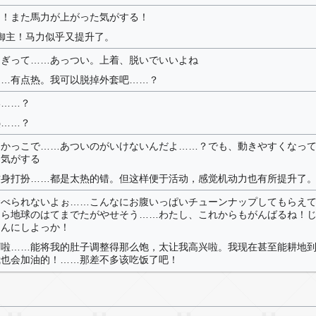
ー！また馬力が上がった気がする！
），御主！马力似乎又提升了。
なぎって……あっつい。上着、脱いでいいよね
……有点热。我可以脱掉外套吧……？
い……？
热……？
なかっこで……あついのがいけないんだよ……？でも、動きやすくなっ
た気がする
这身打扮……都是太热的错。但这样便于活动，感觉机动力也有所提升了
食べられないよぉ……こんなにお腹いっぱいチューンナップしてもらえ
なら地球のはてまでたがやせそう……わたし、これからもがんばるね！
はんにしよっか！
下啦……能将我的肚子调整得那么饱，太让我高兴啦。我现在甚至能耕地
我也会加油的！……那差不多该吃饭了吧！