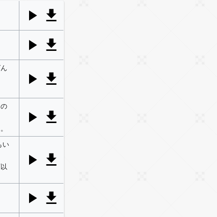
ばん
もの
边。
もい
可以