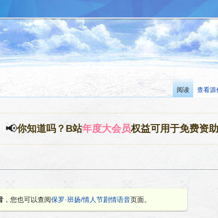
阅读
查看源
📢
你知道吗？B站
年度大会员
权益可用于免费资
音
，您也可以查阅
保罗·班扬/情人节剧情语音
页面。