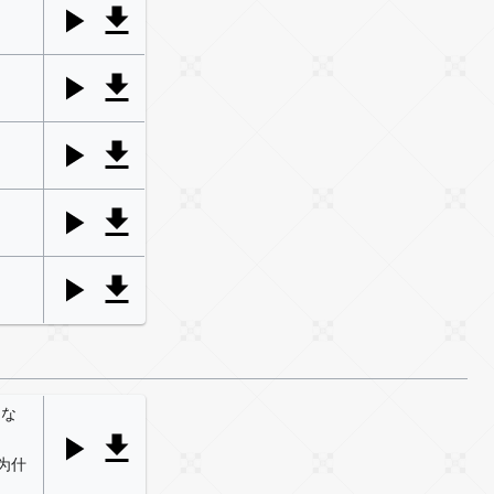
。な
。为什