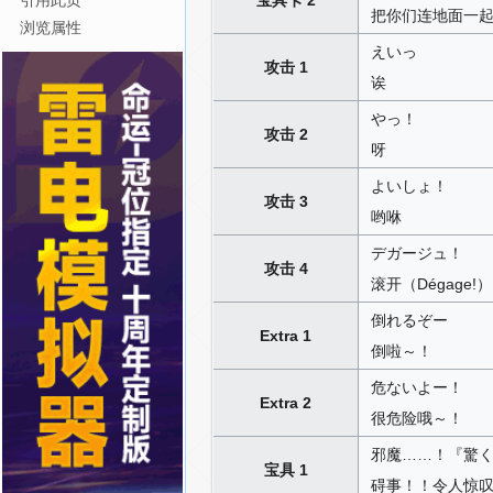
引用此页
把你们连地面一
浏览属性
えいっ
攻击 1
诶
やっ！
攻击 2
呀
よいしょ！
攻击 3
哟咻
デガージュ！
攻击 4
滚开（Dégage!
倒れるぞー
Extra 1
倒啦～！
危ないよー！
Extra 2
很危险哦～！
邪魔……！『驚
宝具 1
碍事！！令人惊