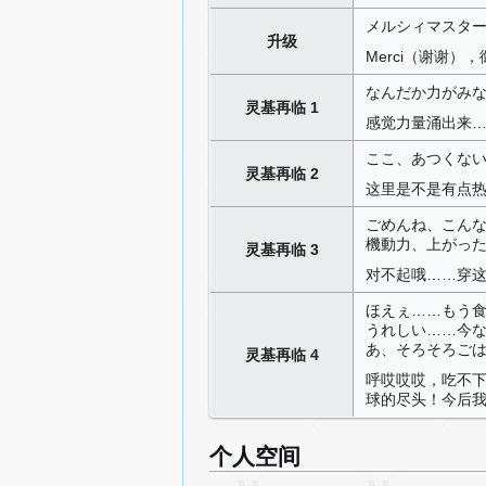
メルシィマスタ
升级
Merci（谢谢
なんだか力がみ
灵基再临 1
感觉力量涌出来
ここ、あつくな
灵基再临 2
这里是不是有点
ごめんね、こん
機動力、上がっ
灵基再临 3
对不起哦……穿
ほえぇ……もう
うれしい……今
あ、そろそろご
灵基再临 4
呼哎哎哎，吃不
球的尽头！今后
个人空间