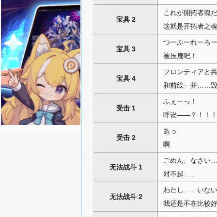
これが開拓者魂
宝具 2
这就是开拓者之
つーぶーれーろ
宝具 3
被压扁吧！
フロンティアと
宝具 4
和前线一并……
ふぇーっ！
受击 1
呼诶——？！！
あっ
受击 2
啊
ごめん、なさい
无法战斗 1
对不起……
わたし……いな
无法战斗 2
我还是不在比较