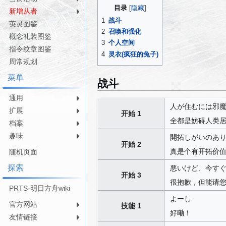
导
搜
目录
新增从者
航
索
1
战斗
英灵图鉴
2
召唤和强化
概念礼装图鉴
3
个人空间
指令纹章图鉴
4
灵衣(疯狂的兔子)
周常规划
菜单
战斗
通用
人が住むには邪
扩展
开始 1
全都是妨碍人类
档案
趣味
開拓しがいのあ
开始 2
真是个有开拓价
随机页面
探索
悪いけど、今す
开始 3
很抱歉，但能请
PRTS-明日方舟wiki
よーし
官方网站
技能 1
好嘞！
友情链接