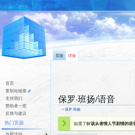
页面
讨论
首页
复制短链接
保罗·班扬/语音
支持我们
赞助者一览
<
保罗·班扬
反馈与建议
跳
跳
热门页面
如需了解
该从者情人节剧情的语
转
转
到
到
当前活动