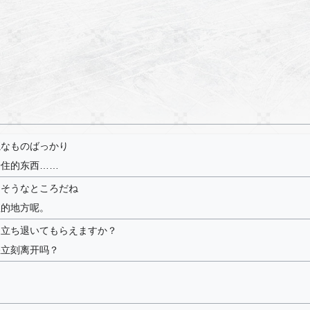
魔なものばっかり
居住的东西……
りそうなところだね
值的地方呢。
ぐ立ち退いてもらえますか？
您立刻离开吗？