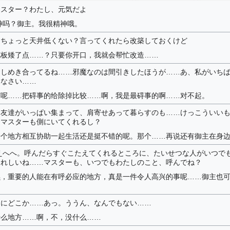
マスター？わたし、元気だよ
精神吗？御主。我很精神哦。
…ちょっと天井低くない？言ってくれたら改築しておくけど
花板矮了点……？只要你开口，我就会帮忙改造……
ひしめき合ってるね……邪魔なのは間引きしたほうが……あ、私がいち
んなさい……
挤呢……把碍事的给除掉比较……啊，我是最碍事的啊……对不起。
に友達がいっぱい集まって、肩寄せあって暮らすのも……けっこういい
、マスターも側にいてくれるし？
一个地方相互协助一起生活还是挺不错的呢。那个……再说还有御主在身
えへへ。呼んだらすぐこたえてくれるところに、たいせつな人がいつで
うれしいね……マスターも、いつでもわたしのこと、呼んでね？
嘿，重要的人能在有呼必应的地方，真是一件令人高兴的事呢……御主也
ょにどこか……あっ。ううん、なんでもない……
什么地方……啊，不，没什么……