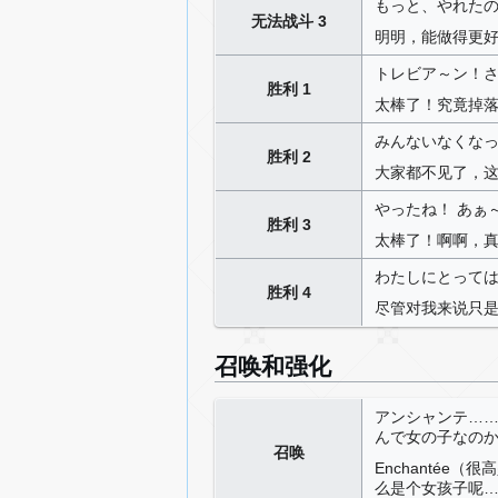
もっと、やれた
无法战斗 3
明明，能做得更
トレビア～ン！
胜利 1
太棒了！究竟掉
みんないなくな
胜利 2
大家都不见了，
やったね！ あぁ
胜利 3
太棒了！啊啊，
わたしにとっては
胜利 4
尽管对我来说只
召唤和强化
アンシャンテ…
んで女の子なの
召唤
Enchantée
么是个女孩子呢