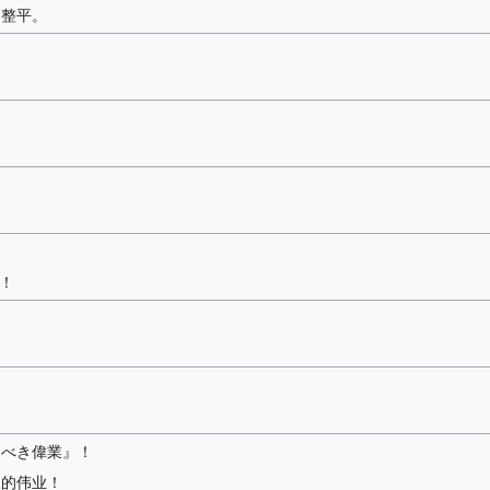
起整平。
）！
くべき偉業』！
叹的伟业！