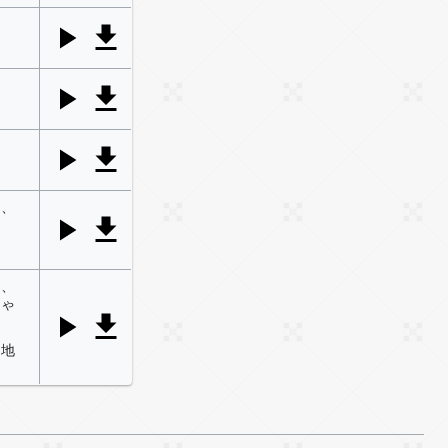
て、
。
て、
じゃ
到地