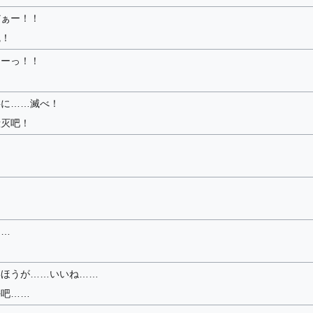
だぁー！！
魂！
ーーっ！！
共に……滅べ！
毁灭吧！
！
……
いほうが……いいね……
好吧……