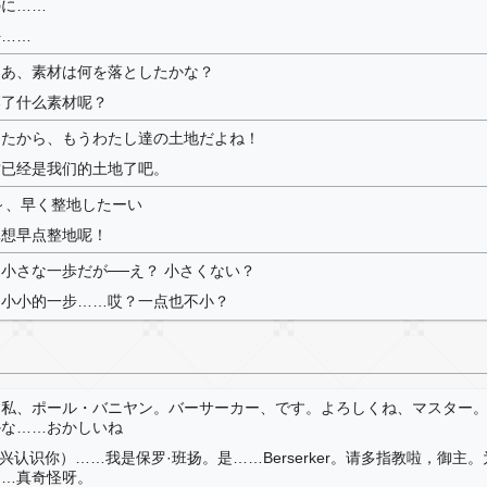
のに……
好……
さあ、素材は何を落としたかな？
落了什么素材呢？
ったから、もうわたし達の土地だよね！
这已经是我们的土地了吧。
～、早く整地したーい
真想早点整地呢！
小さな一歩だが──え？ 小さくない？
是小小的一步……哎？一点也不小？
…私、ポール・バニヤン。バーサーカー、です。よろしくね、マスター
かな……おかしいね
（很高兴认识你）……我是保罗·班扬。是……Berserker。请多指教啦，御主
……真奇怪呀。