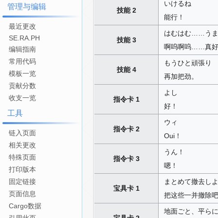
いけるね
管理与编辑
技能 2
能行！
最近更改
はむはむ……う
SE.RA.PH
技能 3
啊呜啊呜……真
编辑指南
常用代码
もうひと頑張り
技能 4
模板一览
再加把劲。
贡献分数
よし
收支一览
指令卡 1
好！
工具
ウィ
指令卡 2
链入页面
Oui！
相关更改
うん！
特殊页面
指令卡 3
嗯！
打印版本
まとめて撤去し
固定链接
宝具卡 1
页面信息
把这些一并撤除
Cargo数据
地面ごと、平ら
宝具卡 2