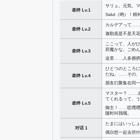
サリュ。元気、
牵绊 Lv.1
Salut（哟）！
カルデアって…
牵绊 Lv.2
迦勒底是不是天
ここって、人が
邪魔かな。ごめ
牵绊 Lv.3
这里……人多拥
ひとつのところ
だね。……その
牵绊 Lv.4
朋友们聚集在同
マスター？ ……
てくれるって、
牵绊 Lv.5
御主！……哎嘿
随时叫我哦。
たまにはいっし
对话 1
偶尔想一起去些