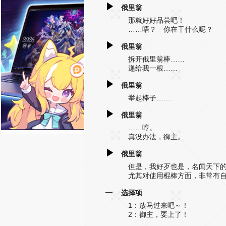
俄里翁
那就好好品尝吧！
……唔？ 你在干什么呢？
俄里翁
拆开俄里翁棒……
递给我一根……
俄里翁
举起棒子……
俄里翁
……哼。
真没办法，御主。
俄里翁
但是，我好歹也是，名闻天下
尤其对使用棍棒方面，非常有
—
选择项
1：放马过来吧～！
2：御主，要上了！