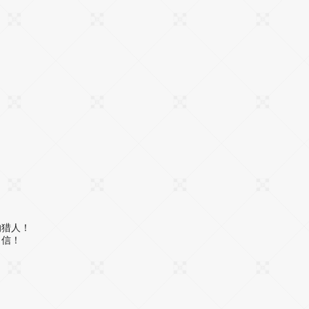
的猎人！
自信！