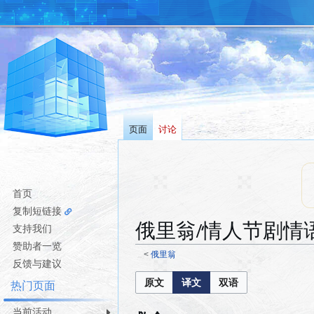
页面
讨论
首页
复制短链接
俄里翁/情人节剧情
支持我们
赞助者一览
<
俄里翁
反馈与建议
跳
跳
原文
译文
双语
热门页面
转
转
到
到
当前活动