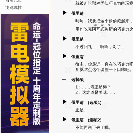
引用此页
就被迫吃那种类似巧克力的玩
浏览属性
俄里翁
呵呵，我要把这个偷偷藏起来
那家伙
用作吃完
阿耳忒弥斯
的巧克力
俄里翁
不过回礼……啊啊，对了。
俄里翁
御主，你最近一直在吃巧克力
那就吃点这个调整一下口味吧
—
选择项
1：……俄里翁棒？
2：这难道是美味……
俄里翁 (选项1)
正是。
俄里翁 (选项2)
不能再说下去了哦。