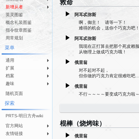
救命
导
搜
新增从者
航
索
阿耳忒弥斯
英灵图鉴
啊，御主！ 请等一下！
概念礼装图鉴
难得的机会，送你个巧克力吧
指令纹章图鉴
周常规划
阿耳忒弥斯
我现在正打算去把那个死皮赖
菜单
从物理上做成巧克力哦！
通用
俄里翁
扩展
对不起对不起，
但你做的巧克力肯定很难吃吧
档案
趣味
俄里翁
随机页面
不行～～～～要变成巧克力啦
探索
PRTS-明日方舟wiki
棍棒（烧烤味）
官方网站
友情链接
俄里翁