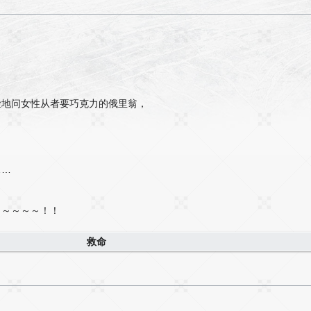
！
脸地问女性从者要巧克力的俄里翁，
……
～～～～～！！
救命