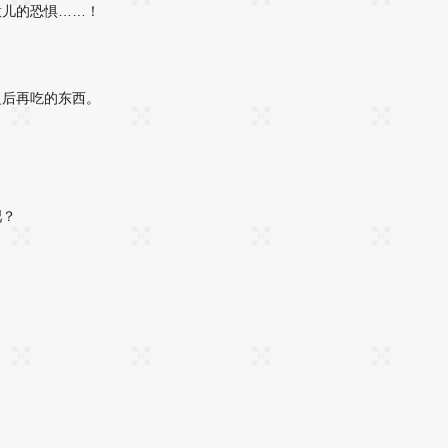
意儿的恐惧……！
，
之后再吃的东西。
吧？
。