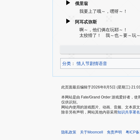
俄里翁
我要上了哦～，嘿呀～！
阿耳忒弥斯
啊～，他们俩在玩耶～！
太狡猾了！ 我～也～要～玩
分类
：​
情人节剧情语音
此页面最后编辑于2026年8月5日 (星期三) 21:0
本网站是由 Fate/Grand Order 游戏
仅供识别。
网站内使用的游戏图片、动画、音频、文本原文，仅用
除非另有声明，网站其他内容采用
知识共享署名
隐私政策
关于Mooncell
免责声明
粤ICP备