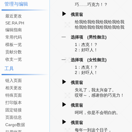
管理与编辑
巧……巧克力！？
俄里翁
最近更改
给我给我给我给我给我给我
SE.RA.PH
给我给我给我给我给我给我
编辑指南
—
选择项 (男性御主)
常用代码
1：杰克！？
模板一览
2：好吓人！
贡献分数
—
收支一览
选择项 (女性御主)
1：杰克！？
工具
2：好吓人！
链入页面
俄里翁
相关更改
失礼了，我太兴奋了。
哎呀～，感谢你的巧克力！
特殊页面
打印版本
俄里翁
固定链接
呵呵，你是不会明白的。
页面信息
俄里翁
Cargo数据
每年一到这个日子，