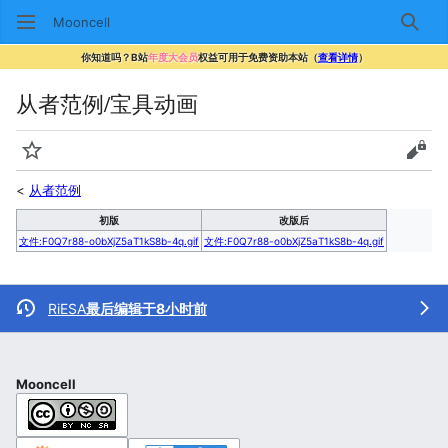
Mooncell
搜索
你知道吗？B站
年度大会员
权益可用于免费资助本站（
查看详情
）
从者范例/宝具动画
监视
查看
<
从者范例
初版
改版后
文件:F0Q7r88-o0bXjZ5aT1kS8b-4q.gif
文件:F0Q7r88-o0bXjZ5aT1kS8b-4q.gif
RiESA
最后编辑于8小时前
Mooncell