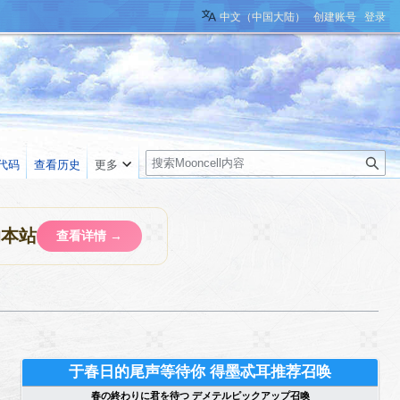
中文（中国大陆）
创建账号
登录
搜
代码
查看历史
更多
索
助本站
查看详情 →
于春日的尾声等待你 得墨忒耳推荐召唤
春の終わりに君を待つ デメテルピックアップ召喚