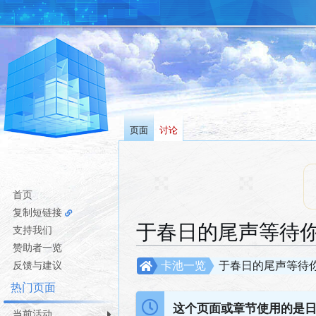
页面
讨论
首页
复制短链接
于春日的尾声等待你
支持我们
赞助者一览
跳
跳
反馈与建议
卡池一览
于春日的尾声等待你
转
转
热门页面
到
到
这个页面或章节使用的是
导
搜
当前活动