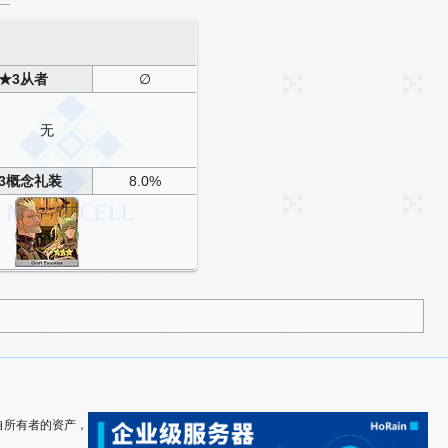
★3从者
∅
无
3概念礼装
8.0%
其各自所有者的资产，