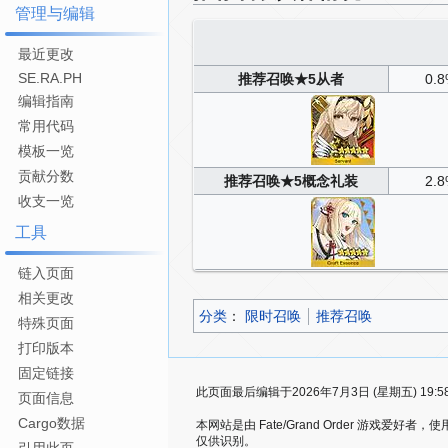
管理与编辑
最近更改
SE.RA.PH
推荐召唤
★5从者
0.
编辑指南
常用代码
模板一览
贡献分数
推荐召唤
★5概念礼装
2.
收支一览
工具
链入页面
相关更改
分类
：​
限时召唤
推荐召唤
特殊页面
打印版本
固定链接
此页面最后编辑于2026年7月3日 (星期五) 19:5
页面信息
Cargo数据
本网站是由 Fate/Grand Order 游戏
仅供识别。