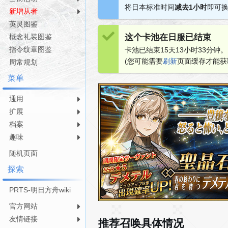
将日本标准时间
减去1小时
即可换
航
索
新增从者
英灵图鉴
概念礼装图鉴
这个卡池在日服已结束
指令纹章图鉴
卡池已结束15天13小时33分钟。
(您可能需要
刷新
页面缓存才能获
周常规划
菜单
通用
扩展
档案
趣味
随机页面
探索
PRTS-明日方舟wiki
官方网站
友情链接
推荐召唤具体情况