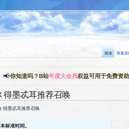
阅读
查看源
📢
你知道吗？B站
年度大会员
权益可用于免费资
 得墨忒耳推荐召唤
 得墨忒耳推荐召唤
日本标准时间。