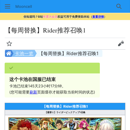
Mooncell
搜索
你知道吗？B站
年度大会员
权益可用于免费资助本站（
查看详情
）
【每周替换】Rider推荐召唤1
监视
查看
卡池一览
【每周替换】Rider推荐召唤1
这个卡池在国服已结束
卡池已结束145天23小时17分钟。
(您可能需要
刷新
页面缓存才能获取当前时间的状态)
【每周替换】Rider推荐召唤1
【週替り】ライダーピックアップ1召喚